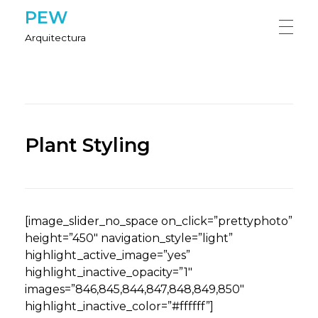
PEW
Arquitectura
HOME
NOSOTROS
Plant Styling
PROYECTOS
[image_slider_no_space on_click=”prettyphoto”
height=”450″ navigation_style=”light”
CONTÁCTANOS
highlight_active_image=”yes”
highlight_inactive_opacity=”1″
images=”846,845,844,847,848,849,850″
highlight_inactive_color=”#ffffff”]