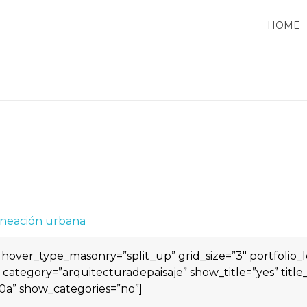
HOME
neación urbana
” hover_type_masonry=”split_up” grid_size=”3″ portfoli
ategory=”arquitecturadepaisaje” show_title=”yes” title_t
a0a” show_categories=”no”]