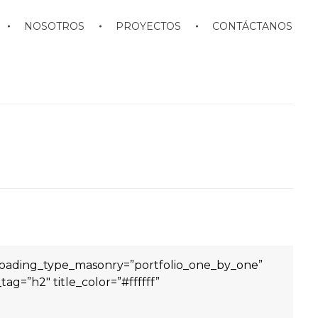
NOSOTROS
PROYECTOS
CONTÁCTANOS
o_loading_type_masonry=”portfolio_one_by_one”
ag=”h2″ title_color=”#ffffff”