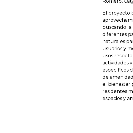
Romero, Cat
El proyecto 
aprovechamie
buscando la d
diferentes p
naturales pa
usuarios y m
usos respeta
actividades y
específicos 
de amenidade
el bienestar 
residentes m
espacios y a